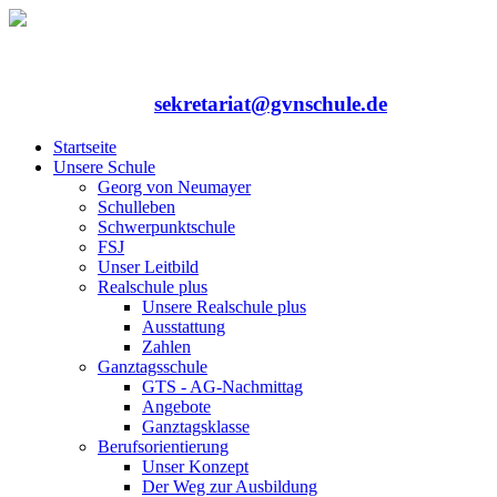
Rufen Sie uns an: 06352/75324-0
Mailen Sie uns:
sekretariat@gvnschule.de
Startseite
Unsere Schule
Georg von Neumayer
Schulleben
Schwerpunktschule
FSJ
Unser Leitbild
Realschule plus
Unsere Realschule plus
Ausstattung
Zahlen
Ganztagsschule
GTS - AG-Nachmittag
Angebote
Ganztagsklasse
Berufsorientierung
Unser Konzept
Der Weg zur Ausbildung