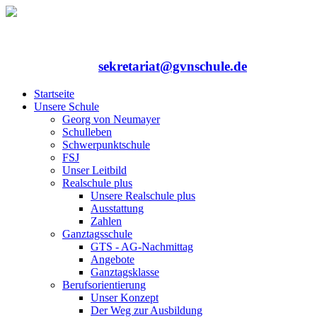
Rufen Sie uns an: 06352/75324-0
Mailen Sie uns:
sekretariat@gvnschule.de
Startseite
Unsere Schule
Georg von Neumayer
Schulleben
Schwerpunktschule
FSJ
Unser Leitbild
Realschule plus
Unsere Realschule plus
Ausstattung
Zahlen
Ganztagsschule
GTS - AG-Nachmittag
Angebote
Ganztagsklasse
Berufsorientierung
Unser Konzept
Der Weg zur Ausbildung