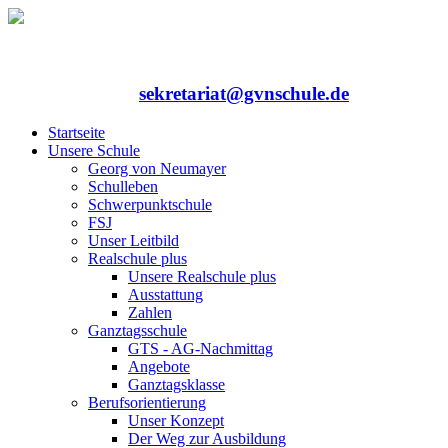
Rufen Sie uns an: 06352/75324-0
Mailen Sie uns:
sekretariat@gvnschule.de
Startseite
Unsere Schule
Georg von Neumayer
Schulleben
Schwerpunktschule
FSJ
Unser Leitbild
Realschule plus
Unsere Realschule plus
Ausstattung
Zahlen
Ganztagsschule
GTS - AG-Nachmittag
Angebote
Ganztagsklasse
Berufsorientierung
Unser Konzept
Der Weg zur Ausbildung