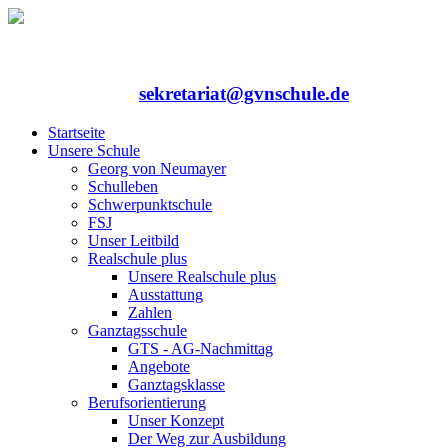
Rufen Sie uns an: 06352/75324-0
Mailen Sie uns:
sekretariat@gvnschule.de
Startseite
Unsere Schule
Georg von Neumayer
Schulleben
Schwerpunktschule
FSJ
Unser Leitbild
Realschule plus
Unsere Realschule plus
Ausstattung
Zahlen
Ganztagsschule
GTS - AG-Nachmittag
Angebote
Ganztagsklasse
Berufsorientierung
Unser Konzept
Der Weg zur Ausbildung