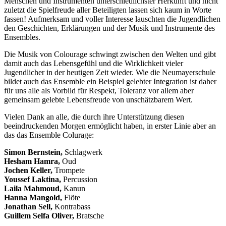
Menschen und Instrumenten unterschiedlichster Herkunft und nicht
zuletzt die Spielfreude aller Beteiligten lassen sich kaum in Worte
fassen! Aufmerksam und voller Interesse lauschten die Jugendlichen
den Geschichten, Erklärungen und der Musik und Instrumente des
Ensembles.
Die Musik von Colourage schwingt zwischen den Welten und gibt
damit auch das Lebensgefühl und die Wirklichkeit vieler
Jugendlicher in der heutigen Zeit wieder. Wie die Neumayerschule
bildet auch das Ensemble ein Beispiel gelebter Integration ist daher
für uns alle als Vorbild für Respekt, Toleranz vor allem aber
gemeinsam gelebte Lebensfreude von unschätzbarem Wert.
Vielen Dank an alle, die durch ihre Unterstützung diesen
beeindruckenden Morgen ermöglicht haben, in erster Linie aber an
das das Ensemble Colurage:
Simon Bernstein,
Schlagwerk
Hesham Hamra,
Oud
Jochen Keller,
Trompete
Youssef Laktina,
Percussion
Laila Mahmoud,
Kanun
Hanna Mangold,
Flöte
Jonathan Sell,
Kontrabass
Guillem Selfa Oliver,
Bratsche