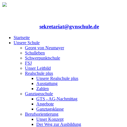
Rufen Sie uns an: 06352/75324-0
Mailen Sie uns:
sekretariat@gvnschule.de
Startseite
Unsere Schule
Georg von Neumayer
Schulleben
Schwerpunktschule
FSJ
Unser Leitbild
Realschule plus
Unsere Realschule plus
Ausstattung
Zahlen
Ganztagsschule
GTS - AG-Nachmittag
Angebote
Ganztagsklasse
Berufsorientierung
Unser Konzept
Der Weg zur Ausbildung