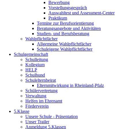
Bewerbung
Vorstellungsgespräch
Auswahltest und Assessment-Center
Praktikum
Termine zur Berufsorientierung
Beratungsangebote und Aktivitäten
Studien- und Berufsberatung
Wahlpflichtfächer
Allgemeine Wahlpflichtfächer
Schuleigene Wahlpflichtfächer
Schulgemeinschaft
Schulleitung
Kollegium
HELP
Schulhund
Schulelternbeirat
Elternmitwirkung in Rheinland-Pfalz
Schülervertretung
Verwaltung
Helfen im Ehrenamt
Förderverein
5.Klasse
Unsere Schule - Präsentation
Unser Trailer
Anmeldung 5.Klassen