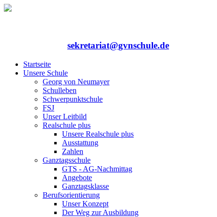
Rufen Sie uns an: 06352/75324-0
Mailen Sie uns:
sekretariat@gvnschule.de
Startseite
Unsere Schule
Georg von Neumayer
Schulleben
Schwerpunktschule
FSJ
Unser Leitbild
Realschule plus
Unsere Realschule plus
Ausstattung
Zahlen
Ganztagsschule
GTS - AG-Nachmittag
Angebote
Ganztagsklasse
Berufsorientierung
Unser Konzept
Der Weg zur Ausbildung